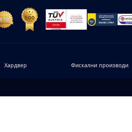
Хардвер
Фискални производи