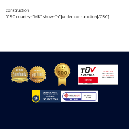
construction
[CBC country=”MK” show=”n”]under construction[/CBC]