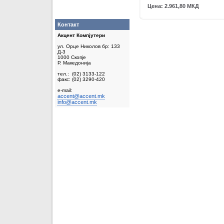
Цена: 2.961,80 МКД
Контакт
Акцент Компјутери
ул. Орце Николов бр: 133
Д-3
1000 Скопје
Р. Македонија
тел.: (02) 3133-122
факс: (02) 3290-420
e-mail:
accent@accent.mk
info@accent.mk