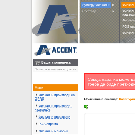
Synergy/Фискални
»
Фискалн
Фискалн
Софтвер
»
надград
Фискалн
POS оп
Фискал
Вашата кошничка
Вашата кошничка е празна
Секоја нарачка може да
треба да биде претход
Мени
Фискални производи со
GPRS
Моментална локација:
Категори
Фискални производи -
надградба
Фискални производи
POS опрема
Фискални мемории