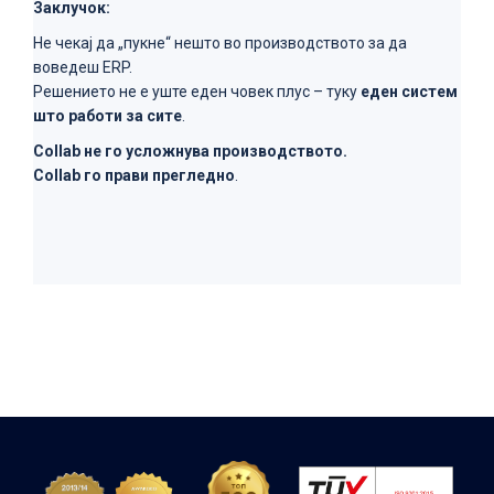
Заклучок:
Не чекај да „пукне“ нешто во производството за да
воведеш ERP.
Решението не е уште еден човек плус – туку
еден систем
што работи за сите
.
Collab не го усложнува производството.
Collab го прави прегледно
.