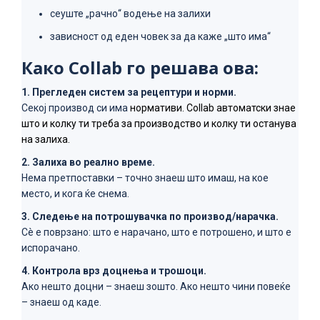
сеуште „рачно“ водење на залихи
зависност од еден човек за да каже „што има“
Како Collab го решава ова:
1. Прегледен систем за рецептури и норми.
Секој производ си има
норма
тиви
. Collab автоматски знае
што
и колку
ти треба
за производство
и колку ти останува
на залиха.
2. Залиха во реално време.
Нема претпоставки – точно знаеш што имаш, на кое
место, и кога ќе снема.
3. Следење на потрошувачка по производ/нарачка.
Сè е поврзано: што е нарачано, што е потрошено, и што е
испорачано.
4. Контрола врз доцнења и трошоци.
Ако нешто доцни – знаеш зошто. Ако нешто чини повеќе
– знаеш од каде.