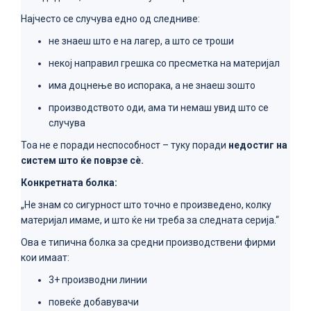
Најчесто се случува едно од следниве:
не знаеш што е на лагер, а што се троши
некој направил грешка со пресметка на материјал
има доцнење во испорака, а не знаеш зошто
производството оди, ама ти немаш увид што се
случува
Тоа не е поради неспособност – туку поради
недостиг на
систем што ќе поврзе сè.
Конкретната болка:
„Не знам со сигурност што точно е произведено, колку
материјал имаме, и што ќе ни треба за следната серија.“
Ова е типична болка за средни производствени фирми
кои имаат:
3+ производни линии
повеќе добавувачи