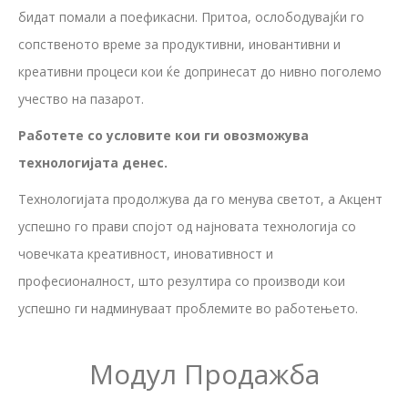
бидат помали а поефикасни. Притоа, ослободувајќи го
сопственото време за продуктивни, иновантивни и
креативни процеси кои ќе допринесат до нивно поголемо
учество на пазарот.
Работете со условите кои ги овозможува
технологијата денес.
Технологијата продолжува да го менува светот, а Акцент
успешно го прави спојот од најновата технологија со
човечката креативност, иновативност и
професионалност, што резултира со производи кои
успешно ги надминуваат проблемите во работењето.
Модул Продажба