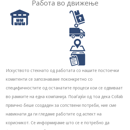
Работа во движење
Искуството стекнато од работата со нашите постоечки
комитенти се запознаваме поконкретно со
специфичностите од останатите процеси кои се одвиваат
во рамките на една компанија. Поаѓајќи од тоа дека Collab
првично беше создаден за сопствени потреби, ние сме
навикнати да ги гледаме работите од аспект на
корисникот. Се информираме што се е потребно да