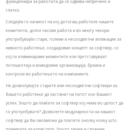
функционира за работата да се одвива непречено и
глатко.
Следејќи го начинот на кој дотогаш работеле нашите
комитенти, долги часови работа и во многу чекори
употребувајќи стари, големи и несоодветни апликации за
нивното работење, создадовме концепт за софтвер, со
кој ги елиминараме моментите кои претставуваат
потешкотија и воведовме организација, брзина и
контрола во работењето на компаниите.
Не дозволувајте старите или несоодветни софтвери за
Вашето работење да застанат на патот кон Вашиот
успех. Зошто да плаќате за софтвер кој нема во целост да
го употребувате? Дозволете модуларноста на нашиот
софтвер да Ви овозможи да платите онолку колку што
планирате да користите. Зошто тешки и сложени