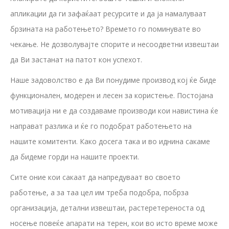
апликации да ги зафаќаат ресурсите и да ја намалуваат
брзината на работењето? Времето го поминувате во
чекање. Не дозволувајте спорите и несоодветни извештаи
да Ви застанат на патот кон успехот.
Наше задоволство е да Ви понудиме производ кој ќе биде
функционален, модерен и лесен за користење. Постојана
мотивација ни е да создаваме производи кои навистина ќе
направат разлика и ќе го подобрат работењето на
нашите комитенти. Како досега така и во иднина сакаме
да бидеме горди на нашите проекти.
Сите оние кои сакаат да напредуваат во своето
работење, а за таа цел им треба подобра, побрза
организација, детални извештаи, растеретереноста од
носење повеќе апарати на терен, кои во исто време може