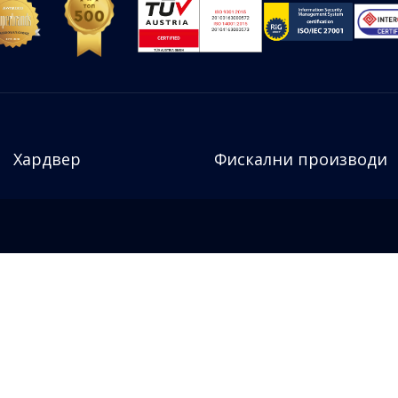
Хардвер
Фискални производи