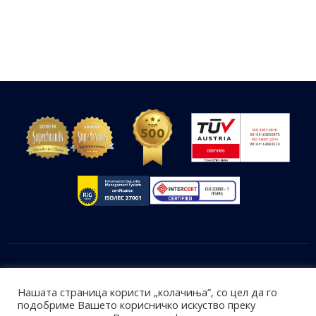
Нашата страница користи „колачиња”, со цел да го
Софтверски решенија
подобриме Вашето корисничко искуство преку