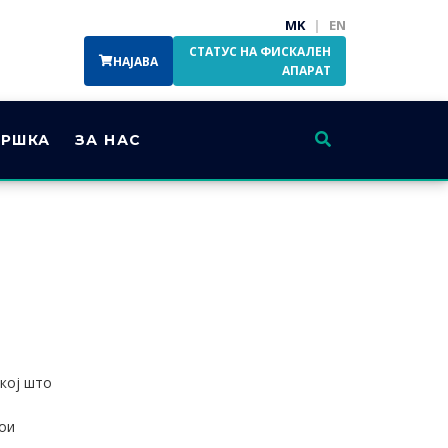
MK
|
EN
СТАТУС НА ФИСКАЛЕН
НАЈАВА
АПАРАТ
РШКА
ЗА НАС
а
 кој што
кои