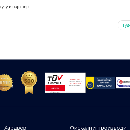
туку и партнер.
Туд
Хардвер
Фискални производи