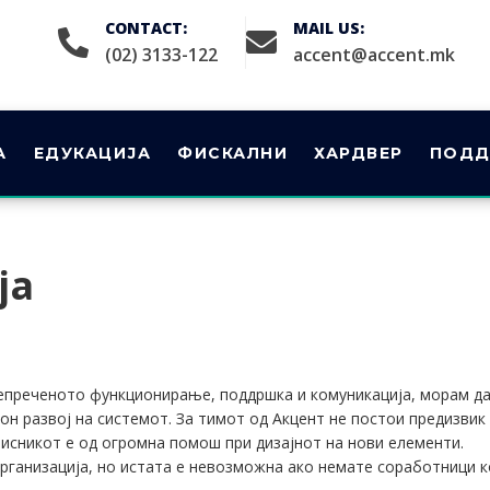
CONTACT:
MAIL US:
(02) 3133-122
accent@accent.mk
А
ЕДУКАЦИЈА
ФИСКАЛНИ
ХАРДВЕР
ПОДД
ја
 непреченото функционирање, поддршка и комуникација, морам д
н развој на системот. За тимот од Акцент не постои предизвик
исникот е од огромна помош при дизајнот на нови елементи.
организација, но истата е невозможна ако немате соработници 