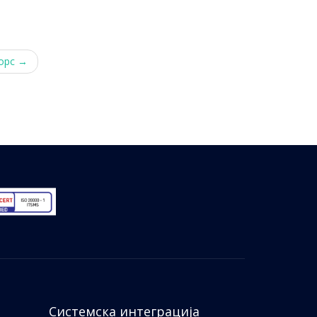
орс
→
Системска интеграција