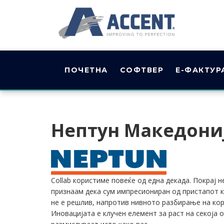
ПОЧЕТНА
СОФТВЕР
Е-ФАКТУР
Нептун Македони
Collab користиме повеќе од една декада. Покрај
признаам дека сум импресиониран од пристапот ко
не е решлив, напротив нивното разбирање на кор
Иновацијата е клучен елемент за раст на секоја 