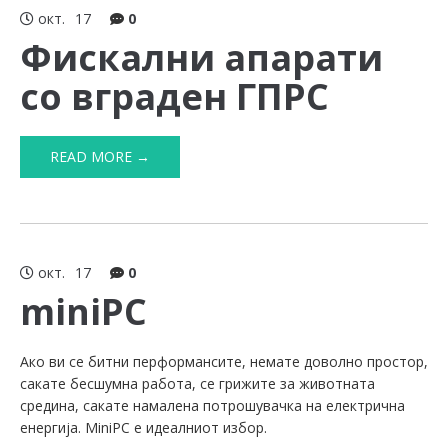
окт.
17
0
Фискални апарати
со вграден ГПРС
READ MORE →
окт.
17
0
miniPC
Ако ви се битни перформансите, немате доволно простор,
сакате бесшумна работа, се грижите за животната
средина, сакате намалена потрошувачка на електрична
енергија. MiniPC е идеалниот избор.