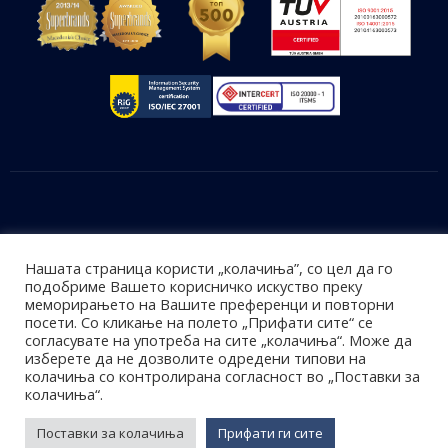
i
v
e
:
Софтверски решенија
Нашата страница користи „колачиња”, со цел да го
Хардвер
подобриме Вашето корисничко искуство преку
Фискални производи
меморирањето на Вашите преференци и повторни
посети. Со кликање на полето „Прифати сите“ се
Системска интеграција
согласувате на употреба на сите „колачиња“. Може да
изберете да не дозволите одредени типови на
колачиња со контролирана согласност во „Поставки за
колачиња“.
© 2026
Accent Computers
. Сите права се задржани.
Поставки за колачиња
Прифати ги сите