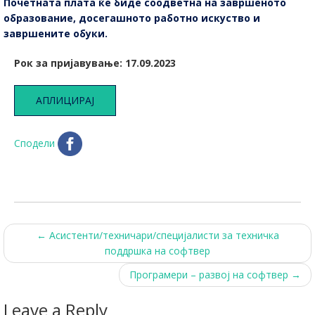
Почетната плата ќе биде соодветна на завршеното
образование, досегашното работно искуство и
завршените обуки.
Рок за пријавување: 17.09.2023
АПЛИЦИРАЈ
Сподели
Post
←
Aсистенти/техничари/специјалисти за техничка
поддршка на софтвер
navigation
Програмери – развој на софтвер
→
Leave a Reply