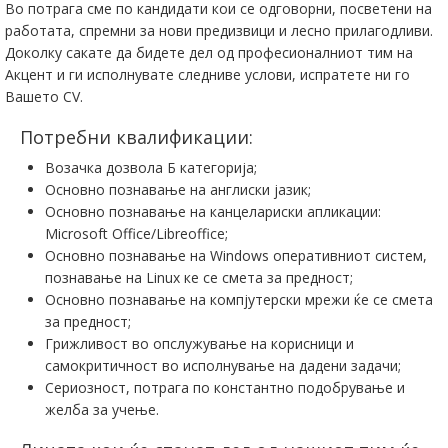
Во потрага сме по кандидати кои се одговорни, посветени на
работата, спремни за нови предизвици и лесно прилагодливи.
Доколку сакате да бидете дел од професионалниот тим на
Акцент и ги исполнувaте следниве услови, испратeте ни го
Вашето CV.
Потребни квалификации:
Возачка дозвола Б категорија;
Основно познавање на англиски јазик;
Основно познавање на канцелариски апликации:
Microsoft Office/Libreoffice;
Основно познавање на Windows оперативниот систем,
познавање на Linux ке се смета за предност;
Основно познавање на компјутерски мрежи ќе се смета
за предност;
Грижливост во опслужување на корисници и
самокритичност во исполнување на дадени задачи;
Сериозност, потрага по константно подобрување и
желба за учење.