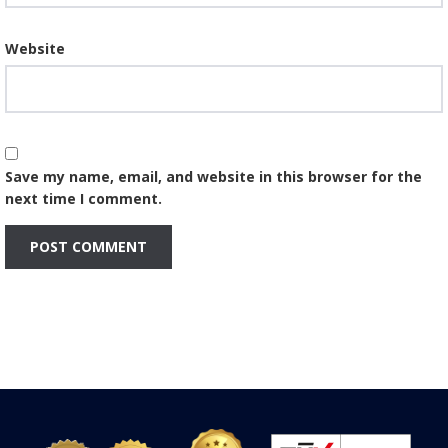
Website
Save my name, email, and website in this browser for the
next time I comment.
A
l
t
e
r
n
a
t