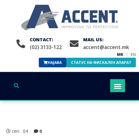
CONTACT:
MAIL US:
(02) 3133-122
accent@accent.mk
MK
|
EN
НАЈАВА
СТАТУС НА ФИСКАЛЕН АПАРАТ
сеп.
04
0