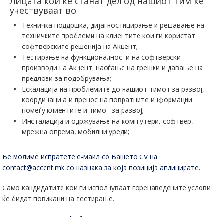
Лицата кои ќе станат дел од нашиот тим ќе
учествуваат во:
Техничка поддршка, дијагностицирање и решавање на
техничките проблеми на клиентите кои ги користат
софтверските решенија на Акцент;
Тестирање на функционалности на софтверски
производи на Акцент, наоѓање на грешки и давање на
предлози за подобрувања;
Ескалација на проблемите до нашиот тимот за развој,
координација и пренос на повратните информации
помеѓу клиентите и тимот за развој;
Инсталација и одржување на компјутери, софтвер,
мрежна опрема, мобилни уреди;
Ве молиме испратете е-маил со Вашето CV на
contact@accent.mk со назнака за која позиција аплицирате.
Само кандидатите кои ги исполнуваат горенаведените услови
ќе бидат повикани на тестирање.