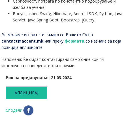
Сериозност, потрага по константно подобрување и
желба за учење;
Бонус: Jasper, Swing, Hibernate, Android SDK, Python, Java
Servlet, Java Spring Boot, Bootstrap, jQuery.
Ве молиме испратете е-маил со Вашето CV на
contact@accent.mk
или преку
формата
,со назнака за која
позиција аплицирате.
Напомена: Ќе бидат контактирани само оние кои ги
исполнуваат наведените критериуми.
Рок за пријавување: 21.03.2024
АПЛИЦИРАЈ
Сподели