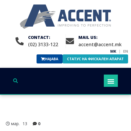
CONTACT:
MAIL US:
(02) 3133-122
accent@accent.mk
MK
|
EN
НАЈАВА
СТАТУС НА ФИСКАЛЕН АПАРАТ
мар.
13
0