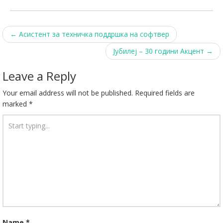
Post
←
Асистент за техничка поддршка на софтвер
navigation
Јубилеј – 30 години Акцент
→
Leave a Reply
Your email address will not be published.
Required fields are
marked
*
Name
*