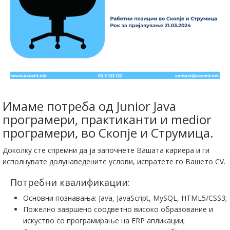
Имаме потреба од Junior Java
програмери, практиканти и medior
програмери, во Скопје и Струмица.
Доколку сте спремни да ја започнете Вашата кариера и ги
исполнувате долунаведените услови, испратете го Вашето CV.
Потребни квалификации:
Основни познавања: Java, JavaScript, MySQL, HTML5/CSS3;
Пожелно завршено соодветно високо образование и
искуство со програмирање на ERP апликации;